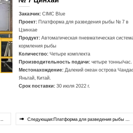
Заказчик:
CIMC Blue
Проект:
Платформа для разведения рыбы № 7 в
Цзинхае
Продукт:
Автоматическая пневматическая систем
кормления рыбы
Количество:
Четыре комплекта
Производительность подачи:
четыре тонны/час.
Местонахождение:
Далекий океан острова Чандао
Яньтай, Китай.
Срок поставки:
30 июля 2022 г.

Следующая:
Платформа для разведения рыбы Mintou № 1