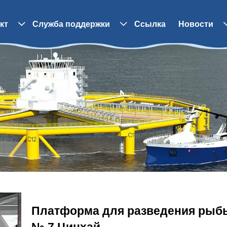
кт
Служба поддержки
Ссылка
Новости


Платформа для разведения рыб
№ 7 Цинхай