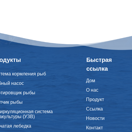
одукты
Быстрая
ссылка
тема кормления рыб
Дом
ный насос
О нас
ртировщик рыбы
Продукт
тчик рыбы
Ссылка
иркуляционная система
акультуры (УЗВ)
Новости
чатая лебедка
Контакт