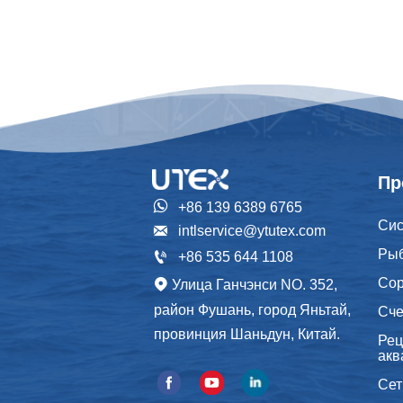
Пр

+86 139 6389 6765
Сис

intlservice@ytutex.com
Рыб

+86 535 644 1108
Со
Улица Ганчэнси NO. 352,

район Фушань, город Яньтай,
Сче
провинция Шаньдун, Китай.
Рец
акв
Сет