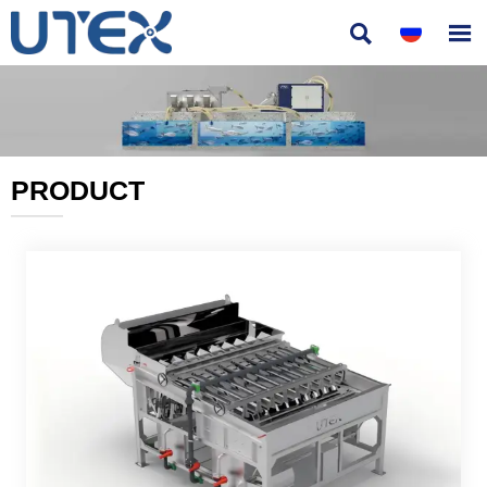


PRODUCT
———